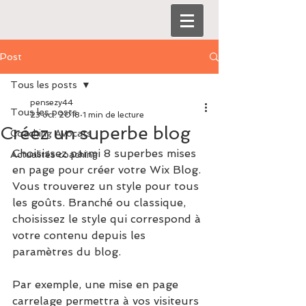
Post
Tous les posts
pensezy44
Tous les posts
23 oct. 2018
1 min de lecture
Créez un superbe blog
Coaching Avocats
Choisissez parmi 8 superbes mises 
Actualités coaching
en page pour créer votre Wix Blog. 
Vous trouverez un style pour tous 
les goûts. Branché ou classique, 
choisissez le style qui correspond à 
votre contenu depuis les 
paramètres du blog. 
Par exemple, une mise en page 
carrelage permettra à vos visiteurs 